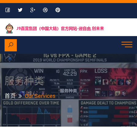
服务种类
首页
Our Services