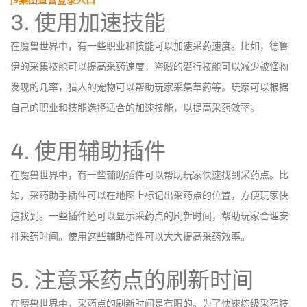
3. 使用加速技能
在魔兽世界中，有一些职业和技能可以加速采药速度。比如，德鲁
伊的采集技能可以提高采药速度，盗贼的潜行技能可以减少被怪物
发现的几率，猎人的宠物可以帮助玩家采集草药等。玩家可以根据
自己的职业和技能选择适合的加速技能，以提高采药效率。
4. 使用辅助插件
在魔兽世界中，有一些辅助插件可以帮助玩家快速找到采药点。比
如，采药助手插件可以在地图上标记出采药点的位置，方便玩家快
速找到。一些插件还可以显示采药点的刷新时间，帮助玩家合理安
排采药时间。使用这些辅助插件可以大大提高采药效率。
5. 注意采药点的刷新时间
在魔兽世界中，采药点的刷新时间是有限的。为了快速练级采药技