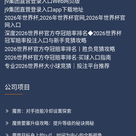
j9集团直营登录入口Web网页版
j9集团直营登录入口app下载地址
2026年世界杯,2026年世界杯官网,2026年世界杯官
网入口
深度2026世界杯官方夺冠赔率排名◆2026世界杯
冠军赔率投注入口与新手竞猜攻略
2026世界杯官方夺冠赔率排名丨胜负竞猜攻略
2026世界杯官方夺冠赔率排名·买球入口指南
专业2026世界杯大小球竞猜｜投注平台推荐
公司项目
魔兽：对手技能冷却设置探索
魔兽要塞升级攻略：提升等级的秘诀揭秘
魔兽目标身上的buff，时间为中心的全新视角