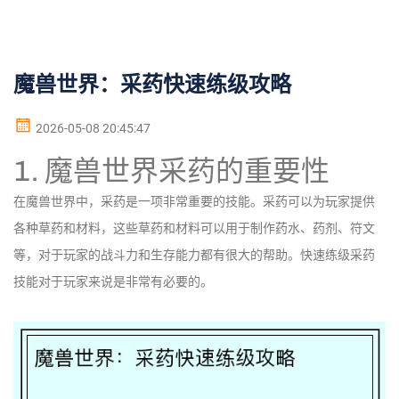
魔兽世界：采药快速练级攻略
2026-05-08 20:45:47
1. 魔兽世界采药的重要性
在魔兽世界中，采药是一项非常重要的技能。采药可以为玩家提供
各种草药和材料，这些草药和材料可以用于制作药水、药剂、符文
等，对于玩家的战斗力和生存能力都有很大的帮助。快速练级采药
技能对于玩家来说是非常有必要的。